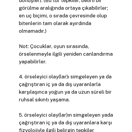
dönüşler). (Bu tür tepkiler, belirli bir
görülme aralığında ortaya çıkabilirler;
en uç biçimi, o sırada çevresinde olup
bitenlerin tam olarak ayırdında
olmamadır.)
Not: Çocuklar, oyun sırasında,
örselenmeyle ilgili yeniden canlandırma
yapabilirler.
4. örseleyici olay(lar)ı simgeleyen ya da
çağrıştıran iç ya da dış uyaranlarla
karşılaşınca yoğun ya da uzun süreli bir
ruhsal sıkıntı yaşama.
5. örseleyici olay(lar)ın simgeleyen yada
çağrıştıran iç ya da dış uyaranlara karşı
fizyolojiyle ilgili belirgin tepkiler