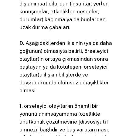
dış anımsatıcılardan (insanlar, yerler,
konuşmalar, etkinlikler, nesneler,
durumlar) kaçınma ya da bunlardan
uzak durma çabaları.
D. Aşağıdakilerden ikisinin (ya da daha
çoğunun) olmasıyla belirli, örseleyici
olay(lar)ın ortaya çıkmasından sonra
başlayan ya da kötüleşen, örseleyici
olay(lar)a ilişkin bilişlerde ve
duygudurumda olumsuz değişiklikler
olması:
1. örseleyici olay(lar)ın önemli bir
yönünü anımsayamama (özellikle
unutkanlık çözülmesine [dissosiyatif
amnezi] bağlıdır ve baş yaralan­ ması,