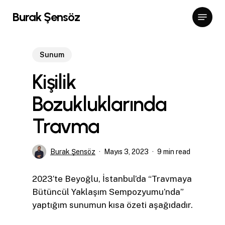
Skip
Menu
Burak Şensöz
to
Close
main
Menu
content
Sunum
Kişilik
Bozukluklarında
Travma
Burak Şensöz
Mayıs 3, 2023
9 min read
2023’te Beyoğlu, İstanbul’da “Travmaya
Bütüncül Yaklaşım Sempozyumu’nda”
yaptığım sunumun kısa özeti aşağıdadır.