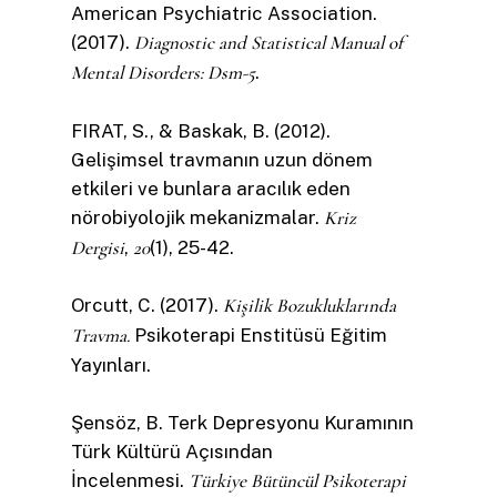
American Psychiatric Association.
(2017).
Diagnostic and Statistical Manual of
Mental Disorders: Dsm-5
.
FIRAT, S., & Baskak, B. (2012).
Gelişimsel travmanın uzun dönem
etkileri ve bunlara aracılık eden
nörobiyolojik mekanizmalar.
Kriz
Dergisi
,
20
(1), 25-42.
Orcutt, C. (2017).
Kişilik Bozukluklarında
Travma.
Psikoterapi Enstitüsü Eğitim
Yayınları.
Şensöz, B. Terk Depresyonu Kuramının
Türk Kültürü Açısından
İncelenmesi.
Türkiye Bütüncül Psikoterapi