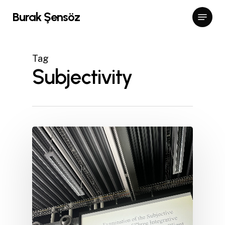
Skip
Menu
Burak Şensöz
to
Close
main
Menu
content
Tag
Subjectivity