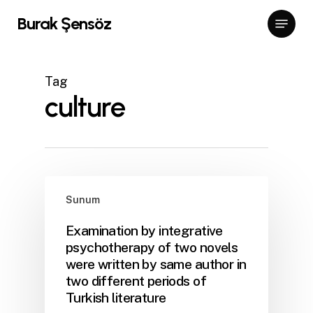
Skip
Menu
Burak Şensöz
to
Close
main
Menu
content
Tag
culture
Sunum
Examination by integrative
psychotherapy of two novels
were written by same author in
two different periods of
Turkish literature